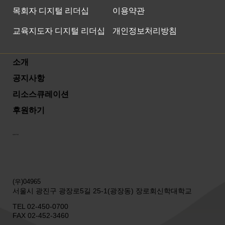
목회자 디지털 리더십
이용약관
교육지도자 디지털 리더십
개인정보처리방침
소개
공지사항
리소스큐레이션
후원하기
SWITCH
(우)04965
서울시 광진구 광장로5길 25-1(광장동) 장로회신학대학교
TEL
02-450-0700
FAX
02-452-3460