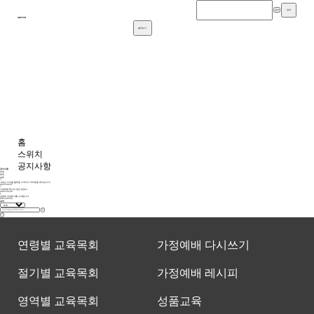
검색
검색
SWITCH
펼쳐보기
홈
스위치
공지사항
공지사항
번호
제목
날짜
기독교 디지털 플랫폼 스위치가 여러분을 찾아갑니다!
2023-04-07
가정예배 레시피 영상 업로드
2023-04-04
1
공동체 성경읽기를 소개합니다.
2023-04-04
검색
연령별 교육목회
가정예배 다시쓰기
절기별 교육목회
가정예배 레시피
영역별 교육목회
성품교육